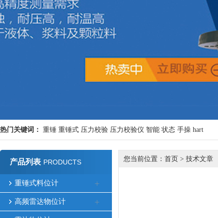
热门关键词：
重锤
重锤式
压力校验
压力校验仪
智能
状态
手操
hart
您当前位置：
首页
>
技术文章
产品列表
PRODUCTS
重锤式料位计
高频雷达物位计